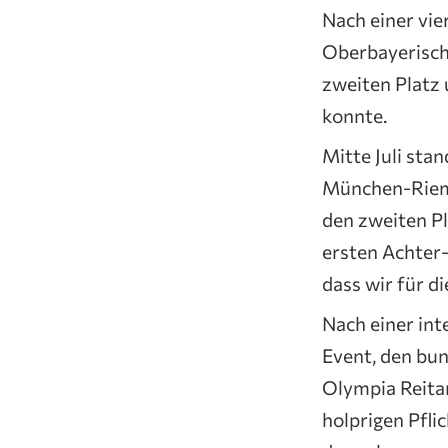
Nach einer vie
Oberbayerische
zweiten Platz 
konnte.
Mitte Juli sta
München-Riem e
den zweiten Pl
ersten Achter-
dass wir für d
Nach einer int
Event, den bun
Olympia Reita
holprigen Pfli