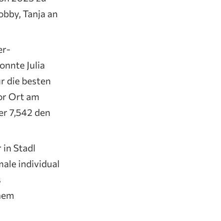
obby, Tanja an
er-
onnte Julia
ur die besten
or Ort am
er 7,542 den
 in Stadl
ale individual
s
inem