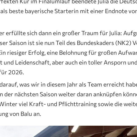
fekten Kür im Finalumlauf beendete Julia die Deuts
als beste bayerische Starterin mit einer Endnote vo
 erfüllte sich dann ein großer Traum für Julia: Aufg
eser Saison ist sie nun Teil des Bundeskaders (NK2) Vo
in riesiger Erfolg, eine Belohnung für großen Aufwa
it und Leidenschaft, aber auch ein toller Ansporn und
für 2026.
 darauf, was wir in diesem Jahr als Team erreicht hab
in der nächsten Saison weiter daran anknüpfen könn
Winter viel Kraft- und Pflichttraining sowie die weit
ng von Balu an.