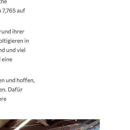
che
n 7,765 auf
rund ihrer
ltigieren in
nd und viel
 eine
en und hoffen,
en. Dafür
ere