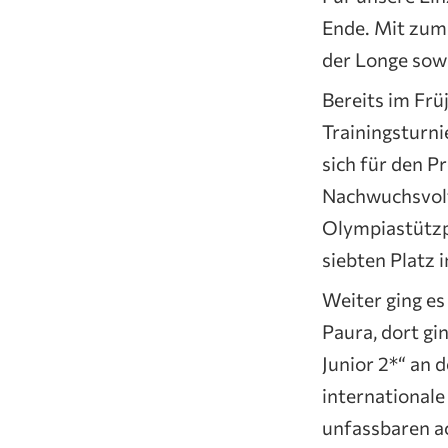
Ende. Mit zum 
der Longe sowi
Bereits im Frü
Trainingsturni
sich für den P
Nachwuchsvolt
Olympiastützpu
siebten Platz 
Weiter ging es
Paura, dort gi
Junior 2*“ an 
internationale
unfassbaren ac