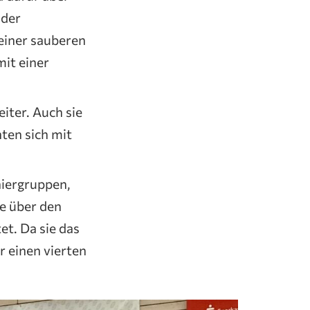
 der
einer sauberen
mit einer
iter. Auch sie
ten sich mit
iergruppen,
e über den
t. Da sie das
 einen vierten