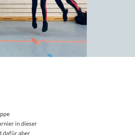
uppe
rnier in dieser
d dafür aber