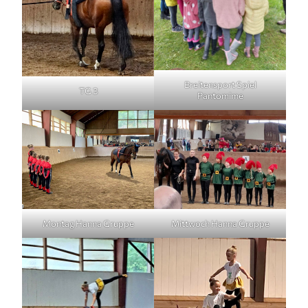
Breitensport Spiel
TG 3
Pantomime
Montag Hanna Gruppe
Mittwoch Hanna Gruppe